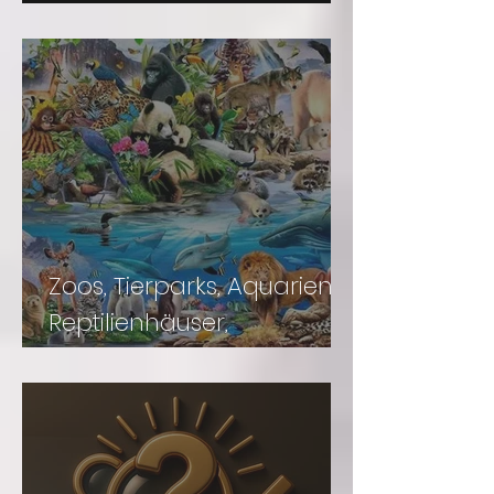
Unsere Vorträge
Zoos, Tierparks, Aquarien,
Reptilienhäuser,
Naturkundemuseen,
Auffangstationen,
Schmetterlingsparks u.v.m.