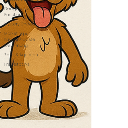
Design follows
Function
Mystery Check
Marketing &
Kunden/ Gäste
Gewinnung
Zoos & Aquarien
Freizeitparks