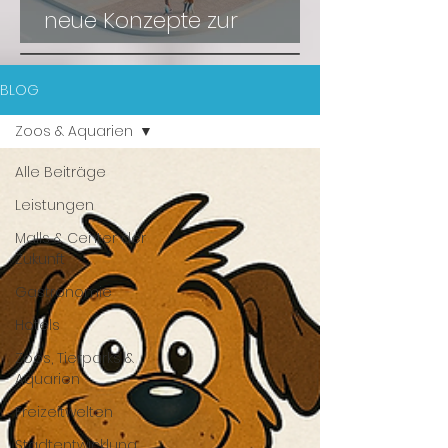
neue Konzepte zur
Wiederbelebung
BLOG
Zoos & Aquarien
Alle Beiträge
Leistungen
Malls & Center der
Zukunft
Gastronomie
Hotels
Zoos, Tierparks &
Aquarien
Freizeitwelten
Stadtentwicklung