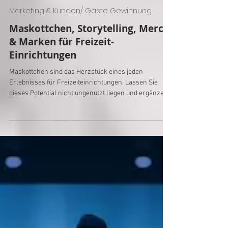
4 Min. Lesezeit
Marketing & Kunden/ Gäste Gewinnung
Maskottchen, Storytelling, Merch
& Marken für Freizeit-
Einrichtungen
Maskottchen sind das Herzstück eines jeden
Erlebnisses für Freizeiteinrichtungen. Lassen Sie
dieses Potential nicht ungenutzt liegen und ergänzen
es durch Thematisierung und Storytelling zu einem
Großen Ganzen, aus dem viele neue Erlebnisse und
Produkte für Ihr Unternehmen wachsen können und
lukratives Merch. Diversifizieren Sie mit Maskottchen
noch mehr und breiter!