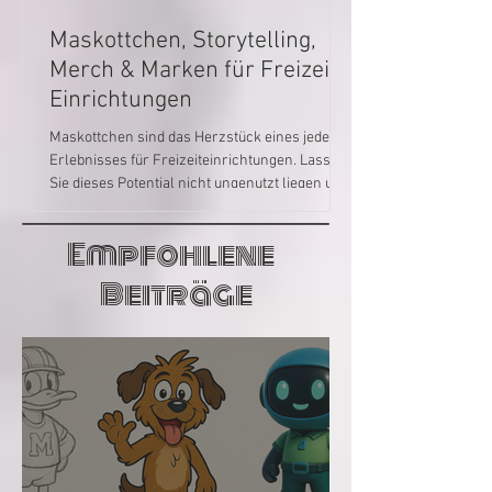
Maskottchen, Storytelling,
Merch & Marken für Freizeit-
Einrichtungen
Maskottchen sind das Herzstück eines jeden
Erlebnisses für Freizeiteinrichtungen. Lassen
Sie dieses Potential nicht ungenutzt liegen und
ergänzen es durch Thematisierung und
Storytelling zu einem Großen Ganzen, aus dem
Empfohlene
viele neue Erlebnisse und Produkte für Ihr
Unternehmen wachsen können und lukratives
Beiträge
Merch. Diversifizieren Sie mit Maskottchen
noch mehr und breiter!