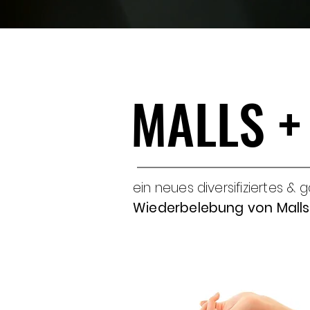
MALLS +
MALLS +
ein neues diversifiziertes & 
Wiederbelebung von Malls