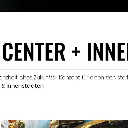
 CENTER + INN
 CENTER + INN
ganzheitliches Zukunfts- Konzept für einen sich sta
 & Innenstädten