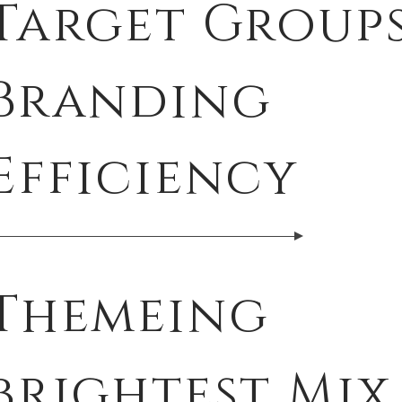
Target Group
Branding
Efficiency
Themeing
brightest Mix