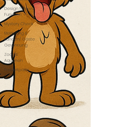
Design follows
Function
Mystery Check
Marketing &
Kunden/ Gäste
Gewinnung
Zoos &
Aquarien
Freizeitparks