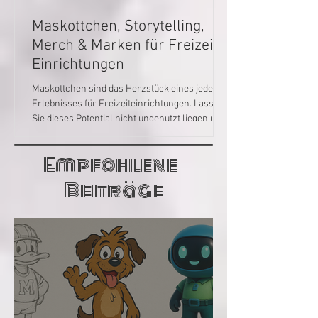
Maskottchen, Storytelling,
Merch & Marken für Freizeit-
Einrichtungen
Maskottchen sind das Herzstück eines jeden
Erlebnisses für Freizeiteinrichtungen. Lassen
Sie dieses Potential nicht ungenutzt liegen und
ergänzen es durch Thematisierung und
Storytelling zu einem Großen Ganzen, aus dem
Empfohlene
viele neue Erlebnisse und Produkte für Ihr
Unternehmen wachsen können und lukratives
Beiträge
Merch. Diversifizieren Sie mit Maskottchen
noch mehr und breiter!