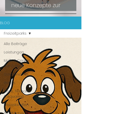
neue Konzepte zur
Wiederbelebung
BLOG
Freizeitparks
Alle Beiträge
Leistungen
Malls & Center
der Zukunft
Gastronomie
Hotels
Zoos, Tierparks
& Aquarien
Freizeitwelten
Stadtentwicklung