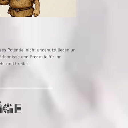
3 Min. Lesezeit
Unsere Vorträge
ses Potential nicht ungenutzt liegen und
Ob auf Messen, Verban
rlebnisse und Produkte für Ihr
Konzepte und Visionen 
hr und breiter!
möchten bzw. Ihnen vie
oder beachtet haben. D
äge