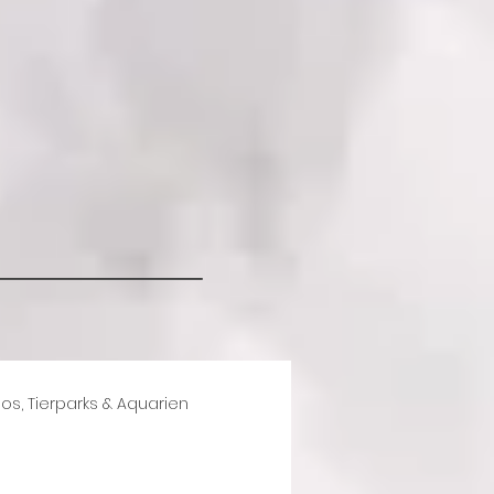
.v.m.
os, Tierparks & Aquarien