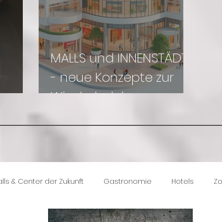
u
MALLS und INNENSTÄDTE
- neue Konzepte zur
Wiederbelebung
lls & Center der Zukunft
Gastronomie
Hotels
Zo
klung
Design follows Function
Mystery Check