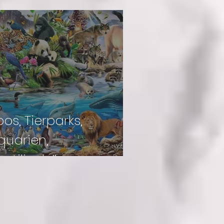
oos, Tierparks,
quarien,
eptilienhäuser,
aturkundemuseen,
uffangstationen,
chmetterlingsparks