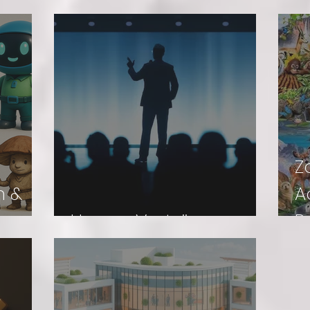
Z
h &
A
Unsere Vorträge
R
N
A
S