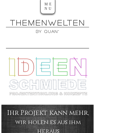
ME
NU
THEMENWELTEn
by QUAN°
Ihr Projekt kann mehr,
wir holen es aus ihm
heraus