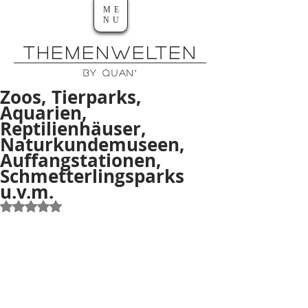
ME
NU
THEMENWELTEn
by QUAN°
Zoos, Tierparks,
Aquarien,
Reptilienhäuser,
Naturkundemuseen,
Auffangstationen,
Schmetterlingsparks
u.v.m.
Mit NaN von 5 Sternen bewertet.