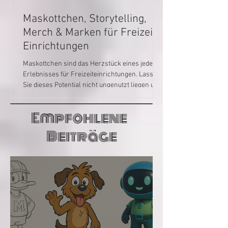
Maskottchen, Storytelling,
Merch & Marken für Freizeit-
Einrichtungen
Maskottchen sind das Herzstück eines jeden
Erlebnisses für Freizeiteinrichtungen. Lassen
Sie dieses Potential nicht ungenutzt liegen und
ergänzen es durch Thematisierung und
Storytelling zu einem Großen Ganzen, aus dem
Empfohlene
viele neue Erlebnisse und Produkte für Ihr
Unternehmen wachsen können und lukratives
Beiträge
Merch. Diversifizieren Sie mit Maskottchen
noch mehr und breiter!