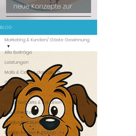
neue Konzepte zur
Wiederbelebung
BLOG
Marketing & Kunden/ Gäste Gewinnung
Alle Beiträge
Leistungen
Malls & Center der Zukunft
Gastronomie
Hotels
Zoos, Tierparks & Aquarien
Freizeitwelten
Stadtentwicklung
Design follows Function