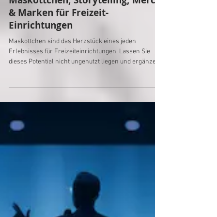
Marketing & Kunden/ Gäste Gewinnung
Maskottchen, Storytelling, Merch
& Marken für Freizeit-
Einrichtungen
Maskottchen sind das Herzstück eines jeden
Erlebnisses für Freizeiteinrichtungen. Lassen Sie
dieses Potential nicht ungenutzt liegen und ergänzen
es durch Thematisierung und Storytelling zu einem
Großen Ganzen, aus dem viele neue Erlebnisse und
Produkte für Ihr Unternehmen wachsen können und
lukratives Merch. Diversifizieren Sie mit Maskottchen
noch mehr und breiter!